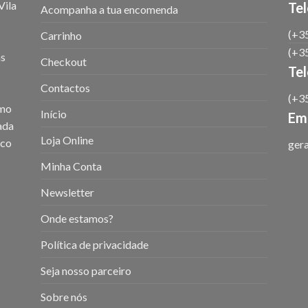
ila
Tel
Acompanha a tua encomenda
(+35
Carrinho
(+35
as
Checkout
Te
Contactos
(+35
omo
Início
Ema
iada
Loja Online
ico
ger
Minha Conta
Newsletter
Onde estamos?
Política de privacidade
Seja nosso parceiro
Sobre nós