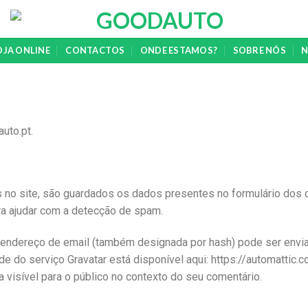
OJA ONLINE
CONTACTOS
ONDE ESTAMOS?
SOBRE NÓS
N
uto.pt.
 no site, são guardados os dados presentes no formulário dos
ara ajudar com a detecção de spam.
u endereço de email (também designada por hash) pode ser enviada
idade do serviço Gravatar está disponível aqui: https://automatti
ica visível para o público no contexto do seu comentário.