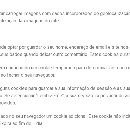
vitar carregar imagens com dados incorporados de geolocalizaçã
alização das imagens do site.
de optar por guardar o seu nome, endereço de email e site nos 
seus dados quando deixar outro comentário. Estes cookies dura
 será configurado um cookie temporário para determinar se o seu 
ao fechar o seu navegador.
alguns cookies para guardar a sua informação de sessão e as su
. Se seleccionar “Lembrar-me”, a sua sessão irá persistir dura
movidos.
rdado no seu navegador um cookie adicional. Este cookie não inc
xpira ao fim de 1 dia.