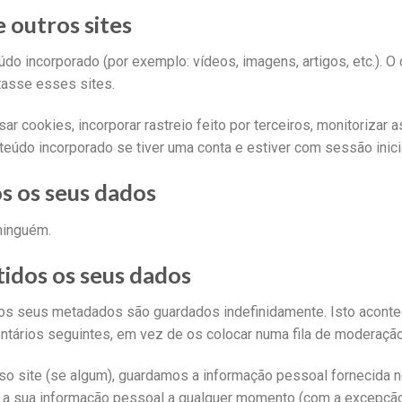
 outros sites
údo incorporado (por exemplo: vídeos, imagens, artigos, etc.). O
itasse esses sites.
sar cookies, incorporar rastreio feito por terceiros, monitoriza
nteúdo incorporado se tiver uma conta e estiver com sessão inici
s os seus dados
ninguém.
idos os seus dados
 os seus metadados são guardados indefinidamente. Isto acont
tários seguintes, em vez de os colocar numa fila de moderação
so site (se algum), guardamos a informação pessoal fornecida no 
nar a sua informação pessoal a qualquer momento (com a excepç