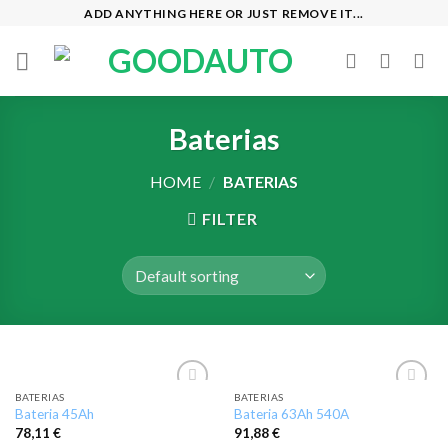
Skip
ADD ANYTHING HERE OR JUST REMOVE IT...
to
content
Baterias
HOME
/
BATERIAS
FILTER
BATERIAS
BATERIAS
Add to
Add to
Bateria 45Ah
Bateria 63Ah 540A
wishlist
wishlist
78,11
€
91,88
€