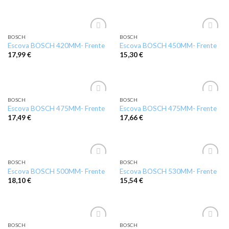
BOSCH
BOSCH
Add to
Add to
Escova BOSCH 420MM- Frente
Escova BOSCH 450MM- Frente
wishlist
wishlist
17,99
€
15,30
€
BOSCH
BOSCH
Add to
Add to
Escova BOSCH 475MM- Frente
Escova BOSCH 475MM- Frente
wishlist
wishlist
17,49
€
17,66
€
BOSCH
BOSCH
Add to
Add to
Escova BOSCH 500MM- Frente
Escova BOSCH 530MM- Frente
wishlist
wishlist
18,10
€
15,54
€
BOSCH
BOSCH