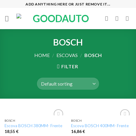
Skip
ADD ANYTHING HERE OR JUST REMOVE IT...
to
content
BOSCH
HOME
/
ESCOVAS
/
BOSCH
FILTER
BOSCH
BOSCH
Add to
Add to
Escova BOSCH 380MM- Frente
Escova BOSCH 400MM- Frente
wishlist
wishlist
18,55
€
16,86
€