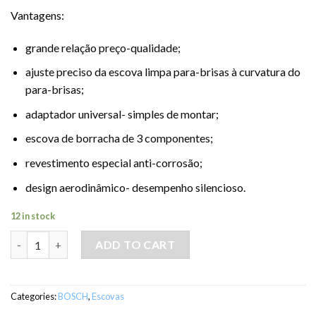
Vantagens:
grande relação preço-qualidade;
ajuste preciso da escova limpa para-brisas à curvatura do
para-brisas;
adaptador universal- simples de montar;
escova de borracha de 3 componentes;
revestimento especial anti-corrosão;
design aerodinâmico- desempenho silencioso.
12 in stock
Escova BOSCH 400MM- Frente quantity
ADD TO CART
Categories:
BOSCH
,
Escovas