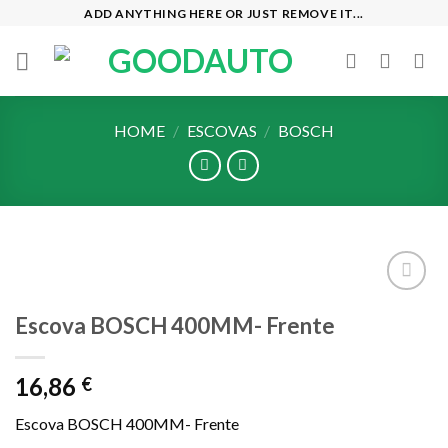
Skip
ADD ANYTHING HERE OR JUST REMOVE IT...
to
content
HOME
/
ESCOVAS
/
BOSCH
Add to
Escova BOSCH 400MM- Frente
wishlist
16,86
€
Escova BOSCH 400MM- Frente