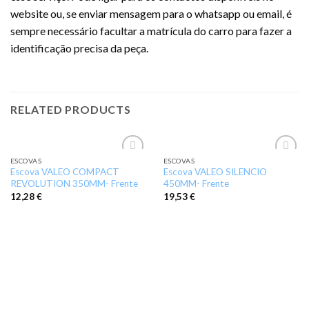
website ou, se enviar mensagem para o whatsapp ou email, é
sempre necessário facultar a matrícula do carro para fazer a
identificação precisa da peça.
RELATED PRODUCTS
ESCOVAS
ESCOVAS
Add to
Add to
Escova VALEO COMPACT
Escova VALEO SILENCIO
wishlist
wishlist
REVOLUTION 350MM- Frente
450MM- Frente
12,28
€
19,53
€