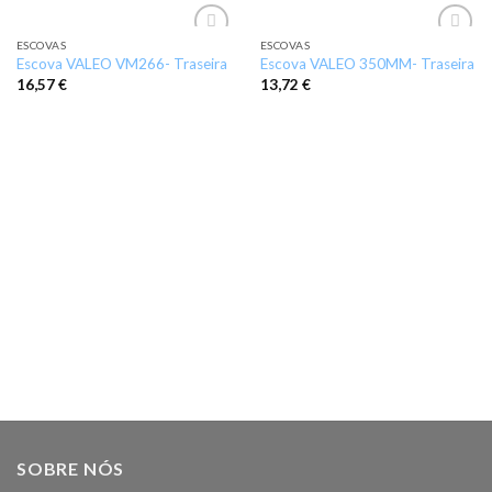
ESCOVAS
ESCOVAS
Add to
Add to
Escova VALEO VM266- Traseira
Escova VALEO 350MM- Traseira
wishlist
wishlist
16,57
€
13,72
€
SOBRE NÓS