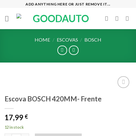
Skip
ADD ANYTHING HERE OR JUST REMOVE IT...
to
content
HOME
/
ESCOVAS
/
BOSCH
Add to
Escova BOSCH 420MM- Frente
wishlist
17,99
€
12 in stock