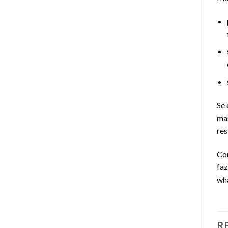
Se 
mas
res
Com
faz
wha
R