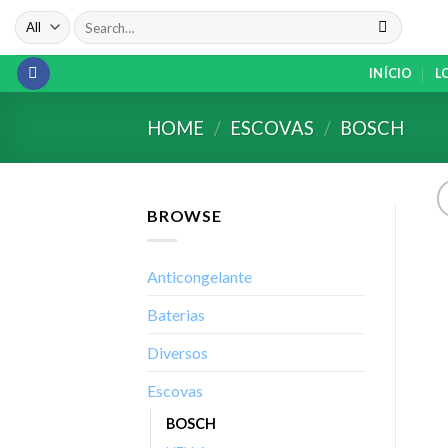
Skip
Search
to
for:
content
INÍCIO
L
HOME
/
ESCOVAS
/
BOSCH
BROWSE
Anticongelante
Baterias
Diversos
Escovas
BOSCH