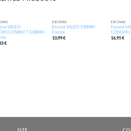
OVAS
ESCOVAS
ESCOVAS
Add to
Add to
cova VALEO
Escova VALEO 530MM-
Escova V
wishlist
wishlist
DROCONNECT 530MM-
Frente
COM SPOI
nte
10,99
€
16,95
€
,83
€
SITE
CO