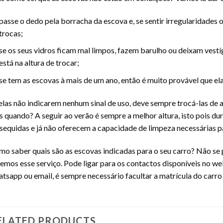
passe o dedo pela borracha da escova e, se sentir irregularidades o
trocas;
se os seus vidros ficam mal limpos, fazem barulho ou deixam vestí
está na altura de trocar;
se tem as escovas à mais de um ano, então é muito provável que el
elas não indicarem nenhum sinal de uso, deve sempre trocá-las de
 quando? A seguir ao verão é sempre a melhor altura, isto pois du
sequidas e já não oferecem a capacidade de limpeza necessárias p
o saber quais são as escovas indicadas para o seu carro? Não se
emos esse serviço. Pode ligar para os contactos disponíveis no we
tsapp ou email, é sempre necessário facultar a matrícula do carro 
ELATED PRODUCTS