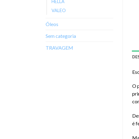
HELLA
VALEO
Óleos
Sem categoria
TRAVAGEM
DE
Es
O p
pri
con
Des
é f
Mas