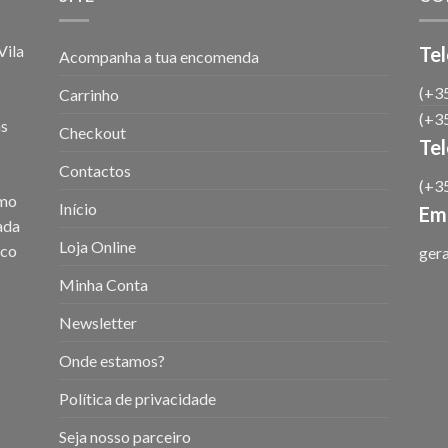
ila
Tel
Acompanha a tua encomenda
(+35
Carrinho
(+35
as
Checkout
Te
Contactos
(+35
omo
Início
Ema
iada
Loja Online
ico
ger
Minha Conta
Newsletter
Onde estamos?
Política de privacidade
Seja nosso parceiro