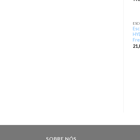
ESC
Es
HY
Fre
21
SOBRE NÓS