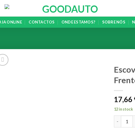
OJA ONLINE
CONTACTOS
ONDE ESTAMOS?
SOBRE NÓS
N
Esco
Frent
Add to
wishlist
17,66
12 in stock
Escova BO