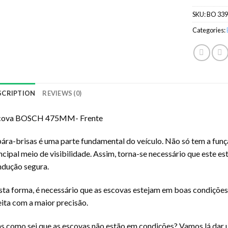
SKU:
BO 33
Categories:
SCRIPTION
REVIEWS (0)
cova BOSCH 475MM- Frente
ára-brisas é uma parte fundamental do veículo. Não só tem a funç
ncipal meio de visibilidade. Assim, torna-se necessário que este e
dução segura.
ta forma, é necessário que as escovas estejam em boas condições 
eita com a maior precisão.
 como sei que as escovas não estão em condições? Vamos lá dar 