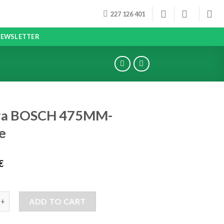
227 126 401
EWSLETTER
va BOSCH 475MM-
e
€
SCH 475MM- Frente quantity
ADD TO CART