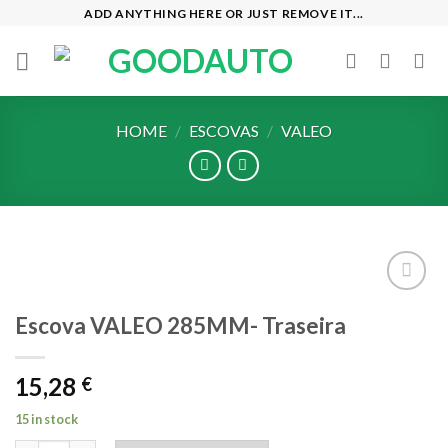
Skip
ADD ANYTHING HERE OR JUST REMOVE IT...
to
content
HOME
/
ESCOVAS
/
VALEO
Add to
Escova VALEO 285MM- Traseira
wishlist
15,28
€
15 in stock