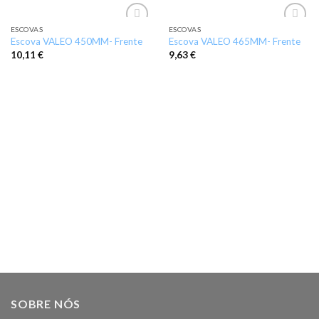
ESCOVAS
ESCOVAS
Add to
Add to
Escova VALEO 450MM- Frente
Escova VALEO 465MM- Frente
wishlist
wishlist
10,11
€
9,63
€
SOBRE NÓS