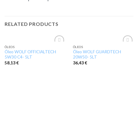
RELATED PRODUCTS
ÓLEOS
ÓLEOS
Add to
Add to
Óleo WOLF OFFICIALTECH
Óleo WOLF GUARDTECH
wishlist
wishlist
5W30 C4- 5LT
20W50- 5LT
58,13
€
36,43
€