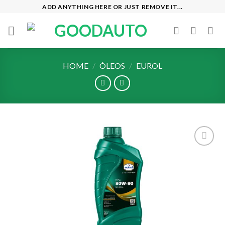
Skip
ADD ANYTHING HERE OR JUST REMOVE IT...
to
content
HOME
/
ÓLEOS
/
EUROL
Add to
wishlist