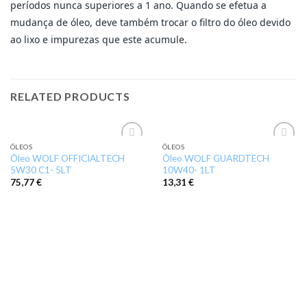
períodos nunca superiores a 1 ano. Quando se efetua a
mudança de óleo, deve também trocar o filtro do óleo devido
ao lixo e impurezas que este acumule.
RELATED PRODUCTS
ÓLEOS
ÓLEOS
Add to
Add to
Óleo WOLF OFFICIALTECH
Óleo WOLF GUARDTECH
wishlist
wishlist
5W30 C1- 5LT
10W40- 1LT
75,77
€
13,31
€