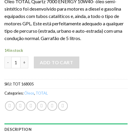
Óleo TOTAL Quartz 7000 ENERGY 10W40- óleo semi-
sintético foi desenvolvido para motores a diesel e gasolina
equipados com tubos catalíticos e, ainda, a todo o tipo de
motores GPL. Este está perfeitamente adequado a qualquer
tipo de percurso (estrada, urbano e auto-estrada) com uma
condução normal. Garrafão de 5 litros.
14 in stock
Óleo TOTAL Quartz 7000 ENERGY 10W40- 5LT quantity
ADD TO CART
SKU:
TOT 168005
Categories:
Óleos
,
TOTAL
DESCRIPTION