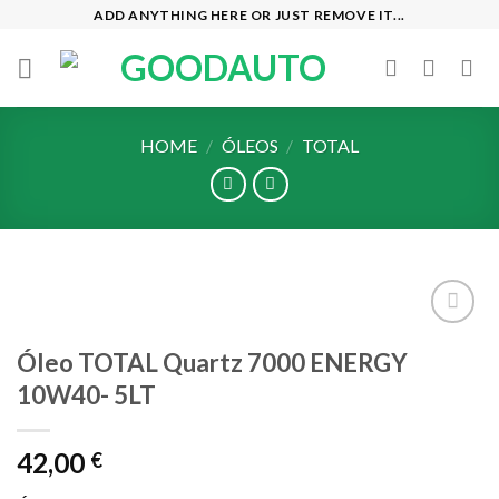
Skip
ADD ANYTHING HERE OR JUST REMOVE IT...
to
content
HOME
/
ÓLEOS
/
TOTAL
Add to
Óleo TOTAL Quartz 7000 ENERGY
wishlist
10W40- 5LT
42,00
€