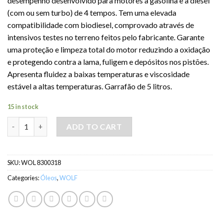
desempenho desenvolvido para motores a gasolina e a diesel
(com ou sem turbo) de 4 tempos. Tem uma elevada
compatibilidade com biodiesel, comprovado através de
intensivos testes no terreno feitos pelo fabricante. Garante
uma proteção e limpeza total do motor reduzindo a oxidação
e protegendo contra a lama, fuligem e depósitos nos pistões.
Apresenta fluidez a baixas temperaturas e viscosidade
estável a altas temperaturas. Garrafão de 5 litros.
15 in stock
Óleo WOLF GUARDTECH 15W40- 5LT quantity
ADD TO CART
SKU:
WOL 8300318
Categories:
Óleos
,
WOLF