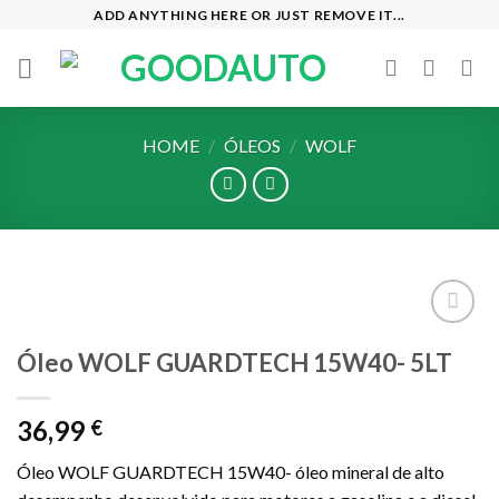
Skip
ADD ANYTHING HERE OR JUST REMOVE IT...
to
content
HOME
/
ÓLEOS
/
WOLF
Add to
Óleo WOLF GUARDTECH 15W40- 5LT
wishlist
36,99
€
Óleo WOLF GUARDTECH 15W40- óleo mineral de alto