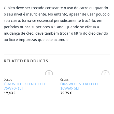
O óleo deve ser trocado consoante o uso do carro ou quando
o seu nível é insuficiente. No entanto, apesar de usar pouco o
seu carro, torna-se essencial periodicamente trocá-lo, em
períodos nunca superiores a 1 ano. Quando se efetua a
mudança de óleo, deve também trocar o filtro do óleo devido
ao lixo e impurezas que este acumule.
RELATED PRODUCTS
ÓLEOS
ÓLEOS
Add to
Add to
Óleo WOLF EXTENDTECH
Óleo WOLF VITALTECH
wishlist
wishlist
75W90- 1LT
10W60- 5LT
19,43
€
75,79
€