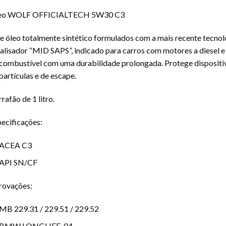
eo WOLF OFFICIALTECH 5W30 C3
e óleo totalmente sintético formulados com a mais recente tecno
alisador “MID SAPS”, indicado para carros com motores a diesel
combustível com uma durabilidade prolongada. Protege dispositiv
partículas e de escape.
rafão de 1 litro.
ecificações:
ACEA C3
API SN/CF
rovações:
MB 229.31 / 229.51 / 229.52
BMW LONGLIFE-04