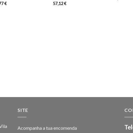
,77
€
57,12
€
SITE
CO
ila
Tel
Acompanha a tua encomenda