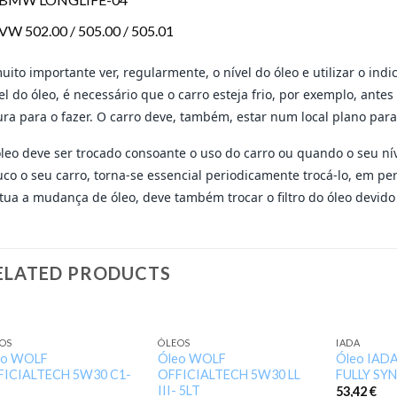
VW 502.00 / 505.00 / 505.01
uito importante ver, regularmente, o nível do óleo e utilizar o indi
el do óleo, é necessário que o carro esteja frio, por exemplo, ante
ura para o fazer. O carro deve, também, estar num local plano par
leo deve ser trocado consoante o uso do carro ou quando o seu nív
co o seu carro, torna-se essencial periodicamente trocá-lo, em p
tua a mudança de óleo, deve também trocar o filtro do óleo devido
ELATED PRODUCTS
OS
ÓLEOS
IADA
Add to
Add to
eo WOLF
Óleo WOLF
Óleo IAD
wishlist
wishlist
FICIALTECH 5W30 C1-
OFFICIALTECH 5W30 LL
FULLY SY
T
III- 5LT
53,42
€