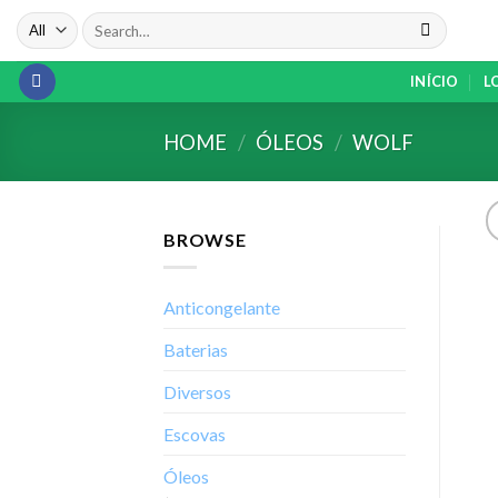
Skip
Search
to
for:
content
INÍCIO
L
HOME
/
ÓLEOS
/
WOLF
BROWSE
Anticongelante
Baterias
Diversos
Escovas
Óleos