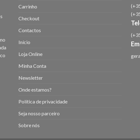
(+35
Carrinho
(+35
as
Checkout
Te
Contactos
(+35
omo
Início
Ema
iada
Loja Online
ico
ger
Minha Conta
Newsletter
Onde estamos?
Política de privacidade
Seja nosso parceiro
Sobre nós