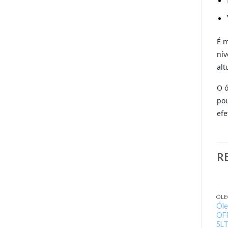
É m
nív
alt
O ó
pou
efe
R
ÓLE
Ól
OF
5L