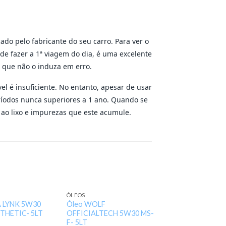
cado pelo fabricante do seu carro. Para ver o
s de fazer a 1ª viagem do dia, é uma excelente
a que não o induza em erro.
el é insuficiente. No entanto, apesar de usar
eríodos nunca superiores a 1 ano. Quando se
 ao lixo e impurezas que este acumule.
ÓLEOS
Add to
Add to
A LYNK 5W30
Óleo WOLF
wishlist
wishlist
NTHETIC- 5LT
OFFICIALTECH 5W30 MS-
F- 5LT