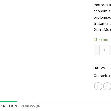
motores a
economia 
prolongad
tratamento
Garrafão d
15 in stock
Óleo WOLF
SKU:
WOL 8
Categories:
SCRIPTION
REVIEWS (0)