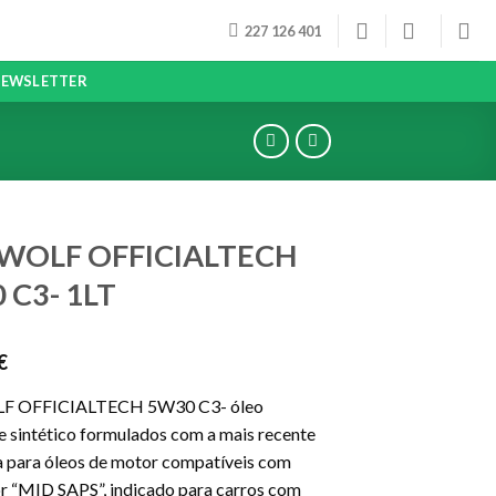
227 126 401
EWSLETTER
 WOLF OFFICIALTECH
 C3- 1LT
€
F OFFICIALTECH 5W30 C3- óleo
e sintético formulados com a mais recente
a para óleos de motor compatíveis com
or “MID SAPS”, indicado para carros com