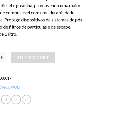
 diesel e gasolina, promovendo uma maior
de combustível com uma durabilidade
a. Protege dispositivos de sistemas de pós-
 de filtros de partículas e de escape.
e 1 litro.
 OFFICIALTECH 5W30 C3- 1LT quantity
ADD TO CART
308017
Óleos
,
WOLF