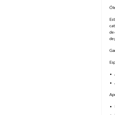
Ól
Est
cat
de 
de 
Gar
Esp
Ap