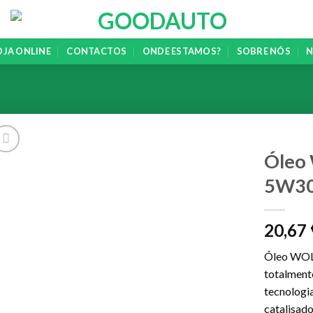
OJA ONLINE
CONTACTOS
ONDE ESTAMOS?
SOBRE NÓS
N
Óleo
5W30
Add to
wishlist
20,67
Óleo WOL
totalment
tecnologi
catalisad