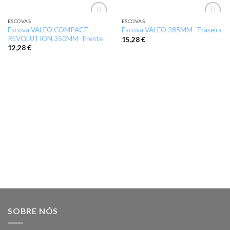
ESCOVAS
ESCOVAS
Add to
Add to
Escova VALEO COMPACT
Escova VALEO 285MM- Traseira
wishlist
wishlist
REVOLUTION 350MM- Frente
15,28
€
12,28
€
SOBRE NÓS