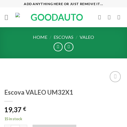
Skip
ADD ANYTHING HERE OR JUST REMOVE IT...
to
content
HOME
/
ESCOVAS
/
VALEO
Add to
Escova VALEO UM32X1
wishlist
19,37
€
15 in stock