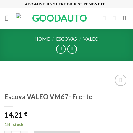
Skip
ADD ANYTHING HERE OR JUST REMOVE IT...
to
content
HOME
/
ESCOVAS
/
VALEO
Add to
Escova VALEO VM67- Frente
wishlist
14,21
€
15 in stock