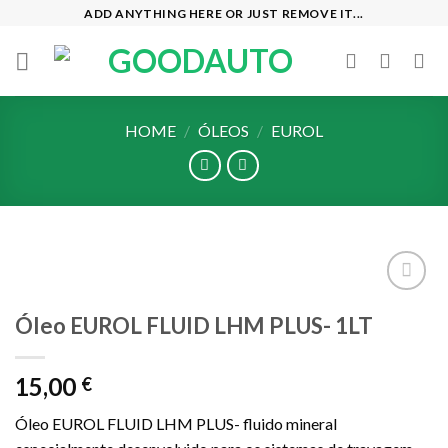
Skip
ADD ANYTHING HERE OR JUST REMOVE IT...
to
content
HOME
/
ÓLEOS
/
EUROL
Add to
Óleo EUROL FLUID LHM PLUS- 1LT
wishlist
15,00
€
Óleo EUROL FLUID LHM PLUS- fluido mineral