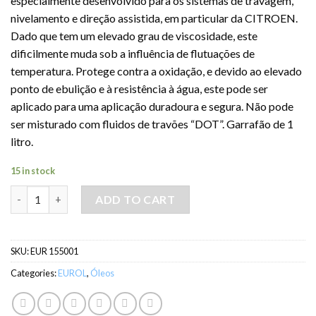
especialmente desenvolvido para os sistemas de travagem,
nivelamento e direção assistida, em particular da CITROEN.
Dado que tem um elevado grau de viscosidade, este
dificilmente muda sob a influência de flutuações de
temperatura. Protege contra a oxidação, e devido ao elevado
ponto de ebulição e à resistência à água, este pode ser
aplicado para uma aplicação duradoura e segura. Não pode
ser misturado com fluidos de travões “DOT”. Garrafão de 1
litro.
15 in stock
Óleo EUROL FLUID LHM PLUS- 1LT quantity
ADD TO CART
SKU:
EUR 155001
Categories:
EUROL
,
Óleos