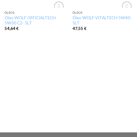
ÓLEOS
ÓLEOS
Add to
Add to
Óleo WOLF OFFICIALTECH
Óleo WOLF VITALTECH 5W40-
wishlist
wishlist
5W30 C2- 5LT
5LT
54,64
€
47,55
€