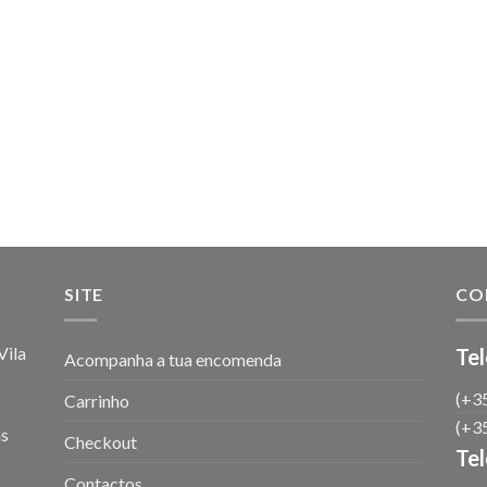
SITE
CO
ila
Tel
Acompanha a tua encomenda
(+35
Carrinho
(+35
as
Checkout
Te
Contactos