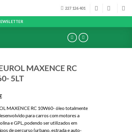
227 126 401
EWSLETTER
 EUROL MAXENCE RC
0- 5LT
€
OL MAXENCE RC 10W60- óleo totalmente
 desenvolvido para carros com motores a
solina e GPL, podendo ser utilizados em
ipos de percurso (urbano, estrada e auto-