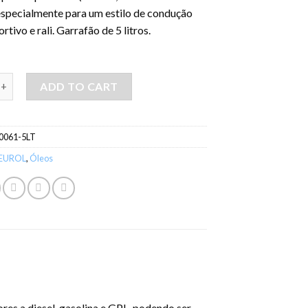
 especialmente para um estilo de condução
rtivo e rali. Garrafão de 5 litros.
OL MAXENCE RC 10W60- 5LT quantity
ADD TO CART
0061-5LT
EUROL
,
Óleos
res a diesel, gasolina e GPL, podendo ser