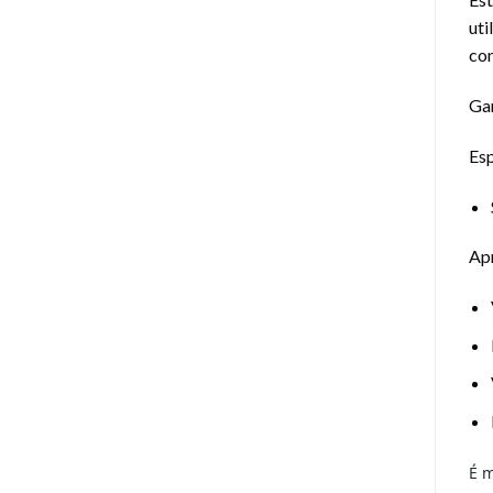
uti
con
Gar
Esp
Ap
É m