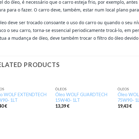
el do óleo, é necessário que o carro esteja frio, por exemplo, ante
ura para o fazer. O carro deve, também, estar num local plano par
leo deve ser trocado consoante o uso do carro ou quando o seu nív
co o seu carro, torna-se essencial periodicamente trocá-lo, em p
tua a mudança de óleo, deve também trocar o filtro do óleo devido
ELATED PRODUCTS
OS
ÓLEOS
ÓLEOS
Add to
Add to
eo WOLF EXTENDTECH
Óleo WOLF GUARDTECH
Óleo WO
wishlist
wishlist
W90- 1LT
15W40- 1LT
75W90- 1
,40
€
13,39
€
19,43
€