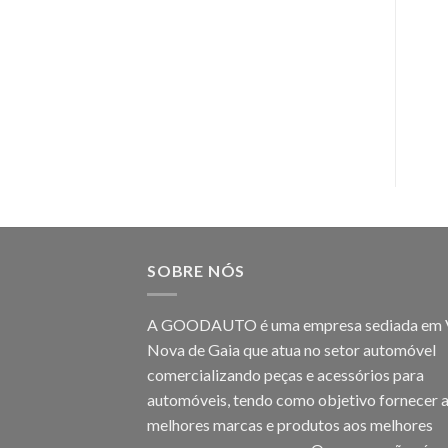
SOBRE NÓS
A GOODAUTO é uma empresa sediada em V
Nova de Gaia que atua no setor automóvel
comercializando peças e acessórios para
automóveis, tendo como objetivo fornecer 
melhores marcas e produtos aos melhores