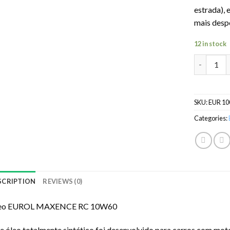
estrada),
mais despo
12 in stock
Óleo EUR
SKU:
EUR 10
Categories:
SCRIPTION
REVIEWS (0)
eo EUROL MAXENCE RC 10W60
e óleo totalmente sintético foi desenvolvido para carros com moto