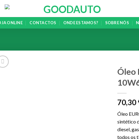
OJA ONLINE
CONTACTOS
ONDE ESTAMOS?
SOBRE NÓS
N
Óleo
10W6
Add to
wishlist
70,30
Óleo EUR
sintético
diesel, ga
todos os t