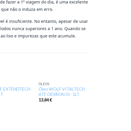
s de fazer a 1ª viagem do dia, é uma excelente
a que não o induza em erro.
el é insuficiente. No entanto, apesar de usar
eríodos nunca superiores a 1 ano. Quando se
 ao lixo e impurezas que este acumule.
ÓLEOS
Add to
Add to
LF EXTENDTECH
Óleo WOLF VITALTECH
wishlist
wishlist
LT
ATF DEXRON III- 1LT
13,84
€
ÓLEOS