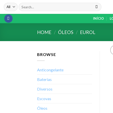
Skip
Search
to
for:
content
INÍCIO
L
HOME
/
ÓLEOS
/
EUROL
BROWSE
Anticongelante
Baterias
Diversos
Escovas
Óleos