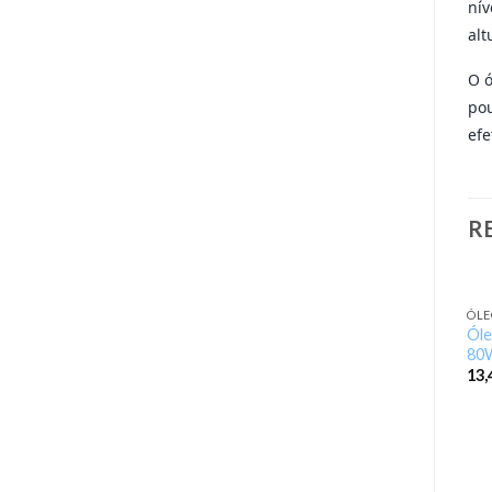
nív
alt
O ó
pou
efe
R
ÓLE
Ól
80
13