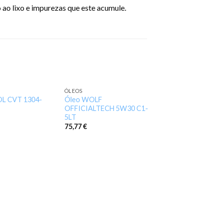
 ao lixo e impurezas que este acumule.
ÓLEOS
Add to
Add to
OL CVT 1304-
Óleo WOLF
wishlist
wishlist
OFFICIALTECH 5W30 C1-
5LT
75,77
€
ÓLEOS
Óleo WOLF EXT
ATF DEXRON II- 
48,60
€