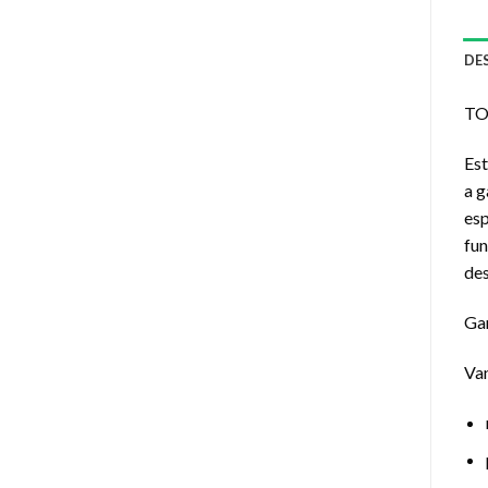
DE
TO
Est
a g
es
fun
des
Gar
Va