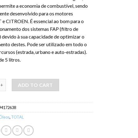
 permite a economia de combustível, sendo
ente desenvolvido para os motores
e CITROEN. É essencial ao bom para o
onamento dos sistemas FAP (filtro de
) devido à sua capacidade de optimizar o
ento destes. Pode ser utilizado em todo o
rcursos (estrada, urbano e auto-estradas).
e 5 litros.
L Quartz INEO ECS 5W30- 5LT quantity
ADD TO CART
94172638
Óleos
,
TOTAL