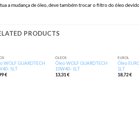
tua a mudança de óleo, deve também trocar o filtro do óleo devido
ELATED PRODUCTS
OS
ÓLEOS
EUROL
Add to
Add to
eo WOLF GUARDTECH
Óleo WOLF GUARDTECH
Óleo EUR
wishlist
wishlist
W40- 5LT
10W40- 1LT
1LT
,99
€
13,31
€
18,72
€