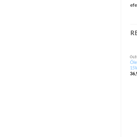
efe
R
ÓLE
Ól
15
36