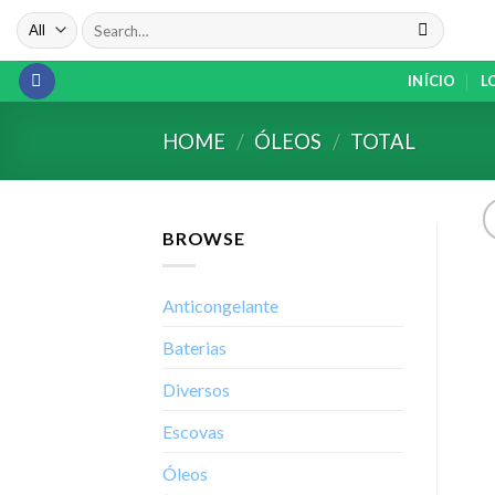
Skip
Search
to
for:
content
INÍCIO
L
HOME
/
ÓLEOS
/
TOTAL
BROWSE
Anticongelante
Baterias
Diversos
Escovas
Óleos