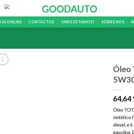
OJA ONLINE
CONTACTOS
ONDE ESTAMOS?
SOBRE NÓS
N
Óleo
5W30
Add to
wishlist
64,64
Óleo TOT
sintético 
diesel, e 
gasolina. 