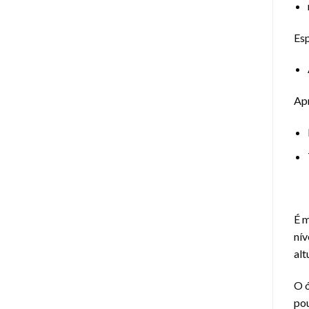
Esp
Ap
É m
nív
alt
O ó
pou