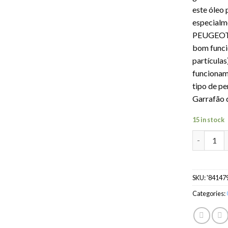
este óleo
especialm
PEUGEOT 
bom funci
partículas
funcionam
tipo de pe
Garrafão d
15 in stock
Óleo TOTA
SKU:
'84147
Categories: