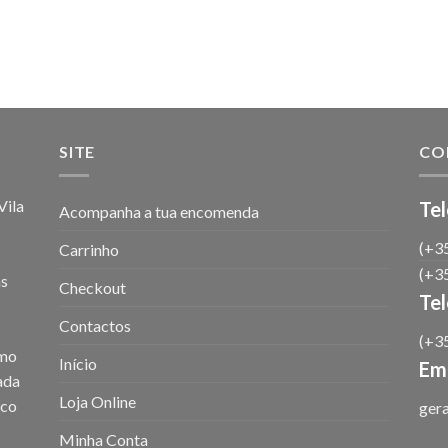
SITE
CO
ila
Tel
Acompanha a tua encomenda
(+35
Carrinho
(+35
as
Checkout
Te
Contactos
(+35
omo
Início
Ema
iada
Loja Online
ico
ger
Minha Conta