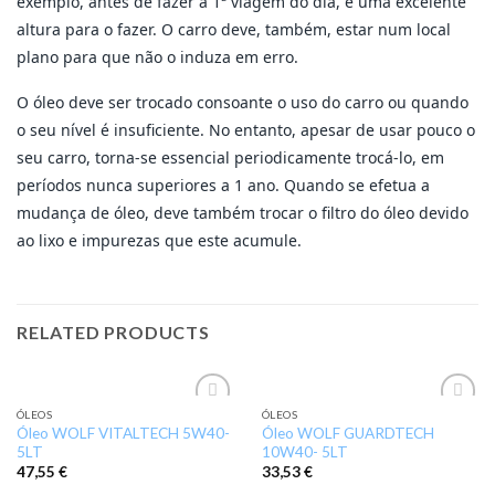
exemplo, antes de fazer a 1ª viagem do dia, é uma excelente
altura para o fazer. O carro deve, também, estar num local
plano para que não o induza em erro.
O óleo deve ser trocado consoante o uso do carro ou quando
o seu nível é insuficiente. No entanto, apesar de usar pouco o
seu carro, torna-se essencial periodicamente trocá-lo, em
períodos nunca superiores a 1 ano. Quando se efetua a
mudança de óleo, deve também trocar o filtro do óleo devido
ao lixo e impurezas que este acumule.
RELATED PRODUCTS
ÓLEOS
ÓLEOS
Add to
Add to
Óleo WOLF VITALTECH 5W40-
Óleo WOLF GUARDTECH
wishlist
wishlist
5LT
10W40- 5LT
47,55
€
33,53
€