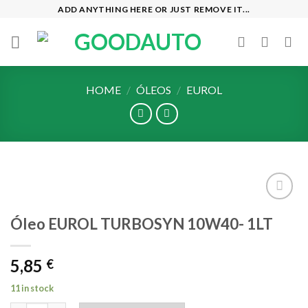
Skip
ADD ANYTHING HERE OR JUST REMOVE IT...
to
content
HOME
/
ÓLEOS
/
EUROL
Add to
Óleo EUROL TURBOSYN 10W40- 1LT
wishlist
5,85
€
11 in stock